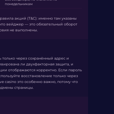
понедельникам
равила акций (T&C): именно там указаны
 что вейджер — это обязательный оборот
ловия не выполнены.
ь только через сохранённый адрес и
вирована ли двухфакторная защита, и
кации отображаются корректно. Если пароль
спользуйте восстановление только через
ve casino это особенно важно, потому что
одмены страницы.