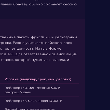
ильный браузер обычно сохраняет сессию
ственные пакеты, фриспины и регулярный
грыша. Важно учитывать вейджер, срок
о теряет ценность. На платформе
ко в T&C. Для ответственной оценки акций
 ставок, который нужен для вывода, и
Условия (вейджер, срок, мин. депозит)
Вейджер x40, мин. депозит 500 ₽,
отыгрыш 7 дней
Вейджер x45, макс. вывод 10 000 ₽
Без вейджера, начисление по