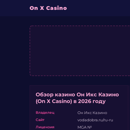
On X Casino
Обзор казино Он Икс Казино
(On X Casino) в 2026 году
Владелец
Он Икс Казино
Сайт
vodadobra.ru/ru-ru
Лицензия
MGA №