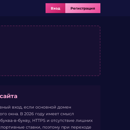
Вход
Регистрация
сайта
рвный вход, если основной домен
го окна. В 2026 году имеет смысл
буква-в-букву, HTTPS и отсутствие лишних
 спортивные ставки, поэтому при переходе