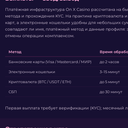
Платёжная инфраструктура On X Casino рассчитана на бы
метода и прохождения KYC. На практике криптовалюта 
карт, а электронные кошельки удобны для небольших су
совпадают ли имя, платёжный метод и данные профиля: 
отмены операции комплаенсом.
Метод
Время обраб
Банковские карты (Visa / Mastercard / МИР)
до 2 часов
Электронные кошельки
3–15 минут
Криптовалюта (BTC / USDT / ETH)
до 5 минут
СБП
до 30 минут
Первая выплата требует верификации (KYC); месячный л