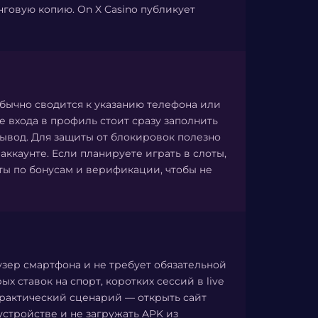
нговую копию. On X Casino публикует
обычно сводится к указанию телефона или
е входа в профиль стоит сразу заполнить
вывод. Для защиты от блокировок полезно
ккаунте. Если планируете играть в слоты,
иты по бонусам и верификации, чтобы не
зер смартфона и не требует обязательной
х ставок на спорт, коротких сессий в live
 практический сценарий — открыть сайт
стройстве и не загружать APK из