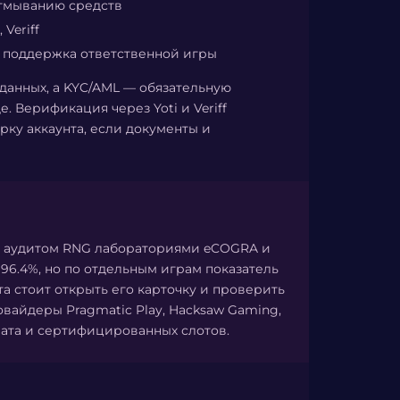
тмыванию средств
 Veriff
и поддержка ответственной игры
данных, а KYC/AML — обязательную
 Верификация через Yoti и Veriff
рку аккаунта, если документы и
м аудитом RNG лабораториями eCOGRA и
 96.4%, но по отдельным играм показатель
та стоит открыть его карточку и проверить
вайдеры Pragmatic Play, Hacksaw Gaming,
ормата и сертифицированных слотов.