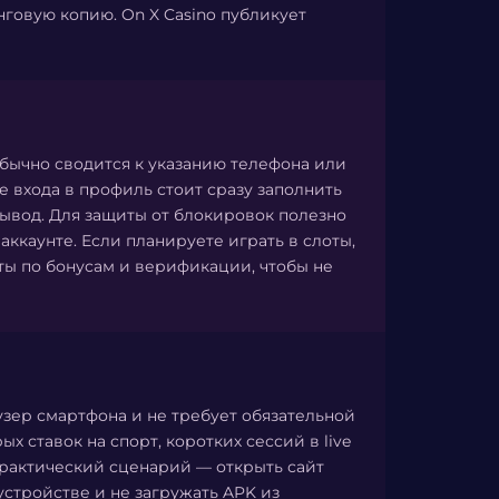
нговую копию. On X Casino публикует
обычно сводится к указанию телефона или
е входа в профиль стоит сразу заполнить
вывод. Для защиты от блокировок полезно
ккаунте. Если планируете играть в слоты,
иты по бонусам и верификации, чтобы не
зер смартфона и не требует обязательной
х ставок на спорт, коротких сессий в live
 практический сценарий — открыть сайт
стройстве и не загружать APK из