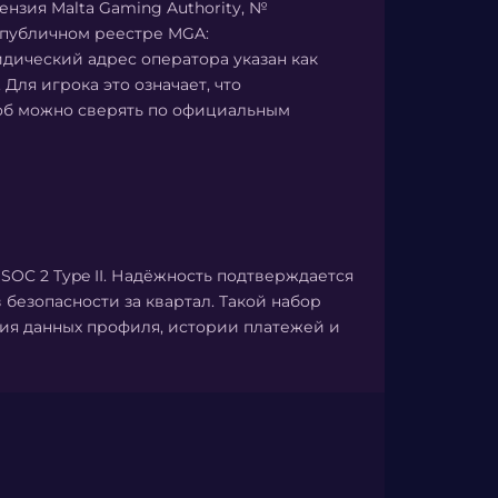
нзия Malta Gaming Authority, №
в публичном реестре MGA:
идический адрес оператора указан как
). Для игрока это означает, что
лоб можно сверять по официальным
и SOC 2 Type II. Надёжность подтверждается
 безопасности за квартал. Такой набор
ения данных профиля, истории платежей и