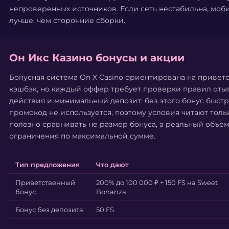
непроверенных источников. Если сеть нестабильна, моб
лучше, чем сторонние сборки.
Он Икс Казино бонусы и акции
Бонусная система On X Casino ориентирована на привет
кэшбэк, но каждый оффер требует проверки правил оты
действия и минимальный депозит: без этого бонус быстр
промокод не используется, поэтому условия читают толь
полезно сравнивать не размер бонуса, а реальный объём
ограничения по максимальной сумме.
Тип предложения
Что дают
Приветственный
200% до 100 000 ₽ + 150 FS на Sweet
бонус
Bonanza
Бонус без депозита
50 FS