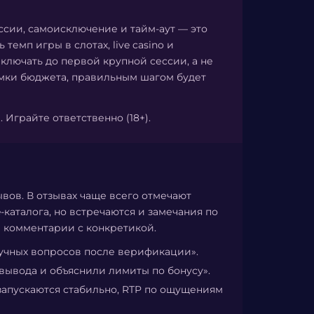
ессии, самоисключение и тайм-аут — это
емп игры в слотах, live casino и
включать до первой крупной сессии, а не
амки бюджета, правильным шагом будет
 Играйте ответственно (18+).
зывов. В отзывах чаще всего отмечают
e-каталога, но встречаются и замечания по
 комментарии с конкретикой.
ручных вопросов после верификации».
вывода и объяснили лимиты по бонусу».
 запускаются стабильно, RTP по ощущениям