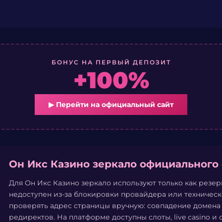
БОНУС НА ПЕРВЫЙ ДЕПОЗИТ
+100%
▶ Перейти на официальный сайт
Он Икс Казино зеркало официального 
Для Он Икс Казино зеркало используют только как резе
недоступен из-за блокировки провайдера или техническо
проверять адрес страницы вручную: совпадение домена 
редиректов. На платформе доступны слоты, live casino и