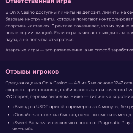
Ответственная игра
В On X Casino доступны лимиты на депозит, лимиты на с
базовые инструменты, которые помогают контролировать т
спортивных ставках. Практика показывает, что их лучше 
после серии эмоций. Если игра начинает выходить за р
пауза, а не попытка отыграться.
Азартные игры — это развлечение, а не способ заработка.
Отзывы игроков
Средняя оценка On X Casino — 4.8 из 5 на основе 1247 от
скорость криптовыплат, стабильность чата и качество liv
KYC перед первым выводом. Ниже — типичные короткие
«Вывод на USDT пришёл примерно за 4 минуты, без 
«Онлайн-чат ответил быстро, помогли сменить метод 
«Sweet Bonanza и несколько слотов от Pragmatic Play
честный».